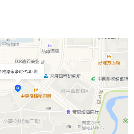
金桂路帝豪时代城2期