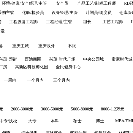
环境/健康/安全经理/主管
安全员
产品工艺/制程工程师
RD
采购主管
化验/检验员
设备经理/主管
计划员/调度员
仓库管
管
工程设备工程师
工程经理/主管
组长
工艺工程师
开发
县
重庆主城
重庆以外
不限
兴茂·熙街
西池商圈
兴茂·时代广场
中央公园城
帝豪时代城
厂房
高新区科技孵化园
全民健身中心
一周内
一个月内
三个月内
0元
2000-3000元
3000-5000元
5000-8000元
8000-1.2万元
中专/技校
大专
本科
硕士
博士
MBA/EM
包吃
综合补贴
年终奖金
奖励计划
销售奖金
休假制