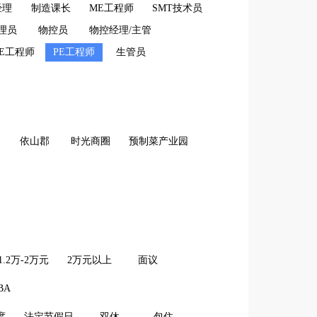
经理
制造课长
ME工程师
SMT技术员
理员
物控员
物控经理/主管
IE工程师
PE工程师
生管员
依山郡
时光商圈
预制菜产业园
1.2万-2万元
2万元以上
面议
BA
度
法定节假日
双休
包住