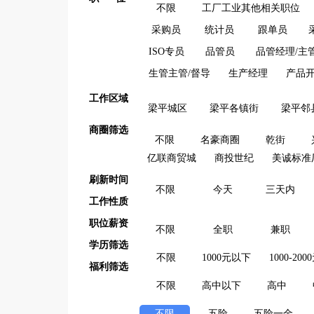
不限
工厂工业其他相关职位
采购员
统计员
跟单员
ISO专员
品管员
品管经理/主
生管主管/督导
生产经理
产品
工作区域
梁平城区
梁平各镇街
梁平邻
商圈筛选
不限
名豪商圈
乾街
亿联商贸城
商投世纪
美诚标准
刷新时间
不限
今天
三天内
工作性质
职位薪资
不限
全职
兼职
学历筛选
不限
1000元以下
1000-200
福利筛选
不限
高中以下
高中
不限
五险
五险一金