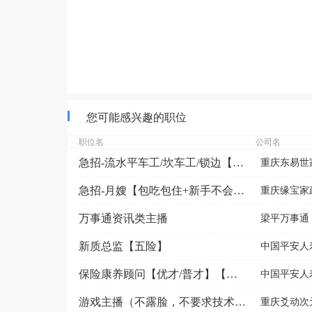
您可能感兴趣的职位
职位名
公司名
急招-流水平车工/坎车工/锁边【暑假工勿扰+五险+计...
重庆东易世
急招-月嫂【包吃包住+新手不会可教】
重庆缘宝家
万事通资讯类主播
梁平万事通
新质总监【五险】
中国平安人
保险康养顾问【优才/普才】【五险】
中国平安人
游戏主播（不露脸，不要求技术）小白可来
重庆爻动次